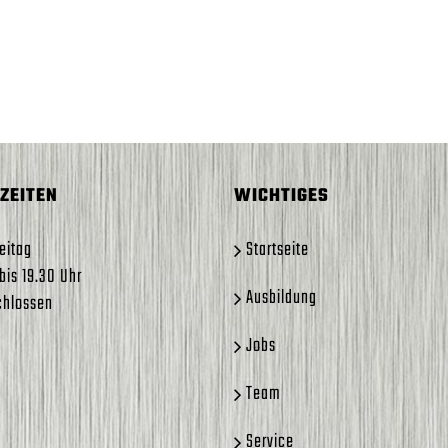
ZEITEN
WICHTIGES
eitag
Startseite
bis 19.30 Uhr
Ausbildung
chlossen
Jobs
Team
Service