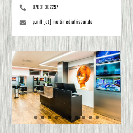
07031 382297
p.nill [at] multimediafriseur.de