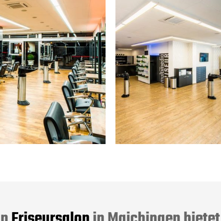
in
Friseursalon
in Maichingen bietet