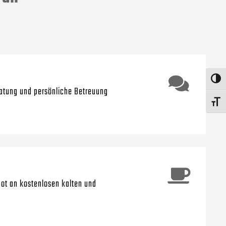
Umschalte
atung und persönliche Betreuung
Schrift v
bot an kostenlosen kalten und