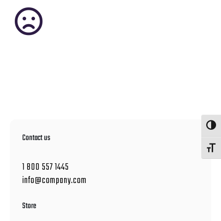
Umschalte
Contact us
Schrift v
1 800 557 1445
info@company.com
Store